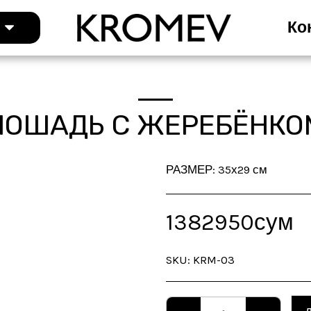
г
Ко
ЛОШАДЬ С ЖЕРЕБЁНКО
РАЗМЕР: 35х29 см
1382950
сум
SKU:
KRM-03