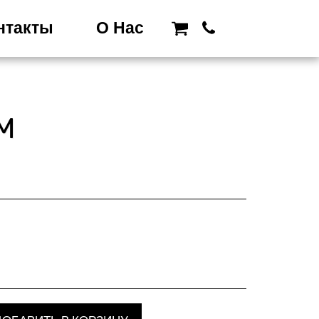
нтакты
О Нас
М