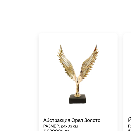
Абстракция Орел Золото
Й
РАЗМЕР: 24х33 см
Р
1162000
сум
5