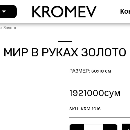
г
Ко
ах Золото
МИР В РУКАХ ЗОЛОТО
РАЗМЕР: 30x18 см
1921000
сум
SKU:
KRM 1016